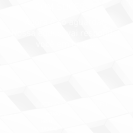
COM SUCESSO
Agora é só aguardar!
Nossa equipe vai responder
você em breve.
ATENDIMENTO AO CLIENTE
CONTATO
 Alegre -
FRETE
TROCAS