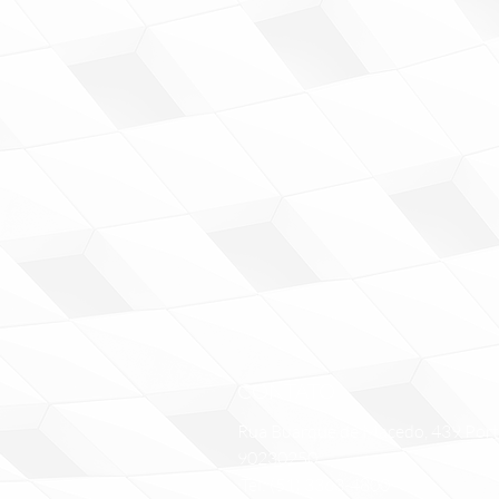
CONTATO
Rua Buarque de Macedo, 439 Porto
90230250
Tel: (51) 3363-4800