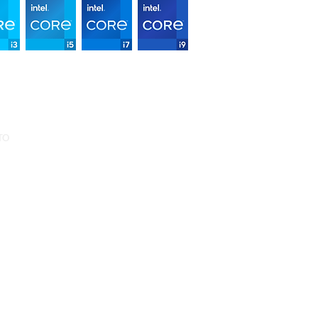
TO
il