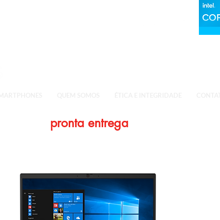
MARTPHONES
QUEM SOMOS
ÉTICA E INTEGRIDADE
CONTA
utos com
pronta entrega
para todo o Bras