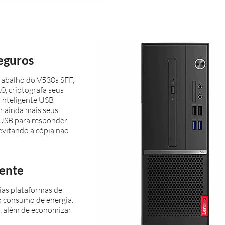
eguros
rabalho do V530s SFF,
, criptografa seus
 Inteligente USB
 ainda mais seus
 USB para responder
 evitando a cópia não
iente
ias plataformas de
 o consumo de energia.
s, além de economizar