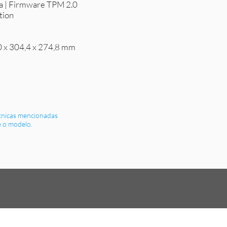
ça | Firmware TPM 2.0
tion
0 x 304,4 x 274,8 mm
écnicas mencionadas
 o modelo.