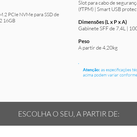
Slot para cabo de seguran
(fTPM) | Smart USB protec
x M.2 PCIe NVMe para SSD de
.2 16GB
Dimensões (L x P x A)
Gabinete SFF de 7,4L | 10
Peso
A partir de 4,20kg
Atenção:
as especificações t
acima podem variar conforme
ESCOLHA O SEU, A PARTIR DE: