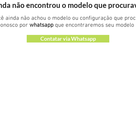
nda não encontrou o modelo que procura
cê ainda não achou o modelo ou configuração que proc
 conosco por
whatsapp
que encontraremos seu modelo i
Contatar via Whatsapp
ATENDIMENTO AO CLIENTE
CONTATO
 Alegre -
FRETE
TROCAS
PAGAMENTO E GARANTIAS