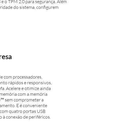
B e o TPM 2.0 para segurança. Além
gridade do sistema, configurem
resa
de com processadores,
to rápidos e responsivos,
fa. Acelere e otimize ainda
 memória com a memória
e™ sem comprometer a
amento. E é conveniente
, com quatro portas USB
so à conexão de periféricos.