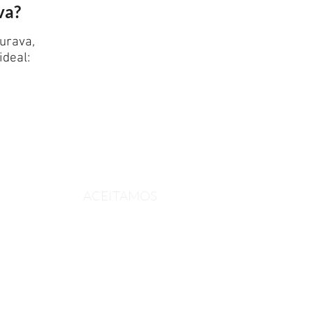
va?
urava,
deal:
ACEITAMOS