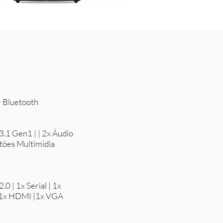
+ Bluetooth
.1 Gen1 | | 2x Áudio
tões Multimidia
0 | 1x Serial | 1x
| 1x HDMI |1x VGA