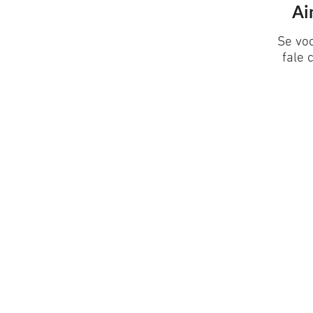
Ai
Se vo
fale
CONTATO
Rua Buarque de Macedo, 439 Porto
90230250
Tel: (51) 3363-4800
athenas@athenas.inf.br